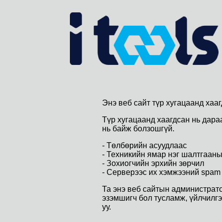
Энэ веб сайт түр хугацаанд хааг
Түр хугацаанд хаагдсан нь дара
нь байж болзошгүй.
- Төлбөрийн асуудлаас
- Техникийн ямар нэг шалтгаан
- Зохиогчийн эрхийн зөрчил
- Серверээс их хэмжээний spam 
Та энэ веб сайтын администрат
эзэмшигч бол тусламж, үйлчилг
уу.